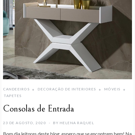
CANDEEIROS
DECORAÇÃO DE INTERIORES
MÓVEIS
TAPETES
Consolas de Entrada
23 DE AGOSTO, 2020
BY
HELENA RAQUEL
Bom dia leitores deste blog, espero que se encontrem bem! Na