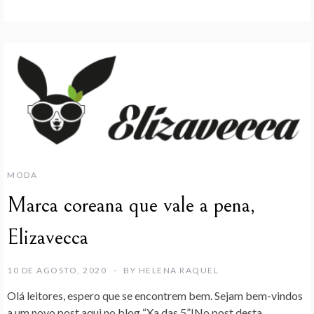
MODA
Marca coreana que vale a pena,
Elizavecca
10 DE AGOSTO, 2020
BY
HELENA RAQUEL
Olá leitores, espero que se encontrem bem. Sejam bem-vindos
a um novo post aqui no blog “Xa das 5”!No post desta