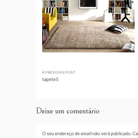
Navegação
tapete5
de
artigos
Deixe um comentário
O seu endereço de email não será publicado.
Ca