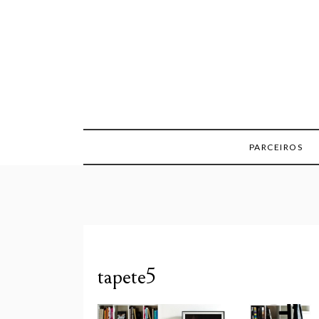
Skip
to
content
PARCEIROS
tapete5