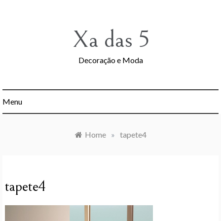
Skip
to
content
Xa das 5
Decoração e Moda
Menu
Home
»
tapete4
tapete4