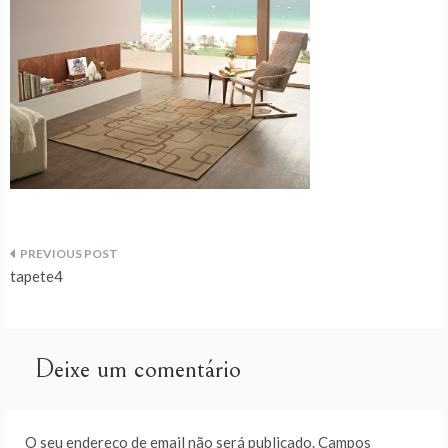
Navegação
tapete4
de
artigos
Deixe um comentário
O seu endereço de email não será publicado.
Campos