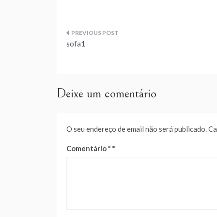
Navegação
sofa1
de
artigos
Deixe um comentário
O seu endereço de email não será publicado.
Ca
Comentário
*