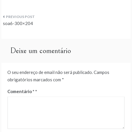
Navegação
soa6-300×204
de
artigos
Deixe um comentário
O seu endereço de email não será publicado.
Campos
obrigatórios marcados com
*
Comentário
*