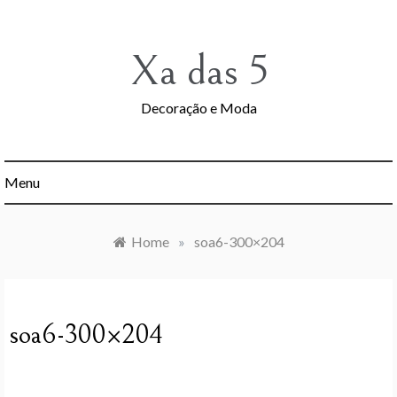
Skip
to
content
Xa das 5
Decoração e Moda
Menu
Home
»
soa6-300×204
soa6-300×204