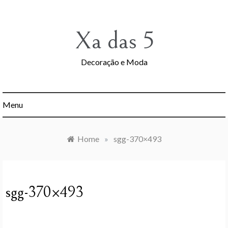
Skip
to
content
Xa das 5
Decoração e Moda
Menu
Home
»
sgg-370×493
sgg-370×493