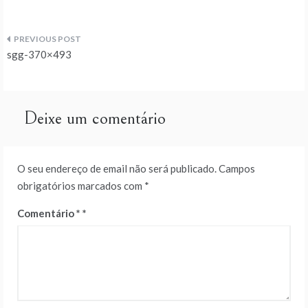
Navegação
sgg-370×493
de
artigos
Deixe um comentário
O seu endereço de email não será publicado.
Campos
obrigatórios marcados com
*
Comentário
*