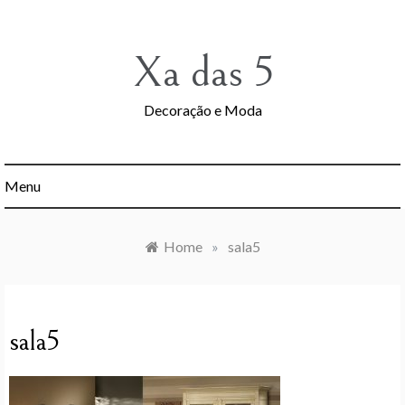
Skip
to
content
Xa das 5
Decoração e Moda
Menu
Home
»
sala5
sala5