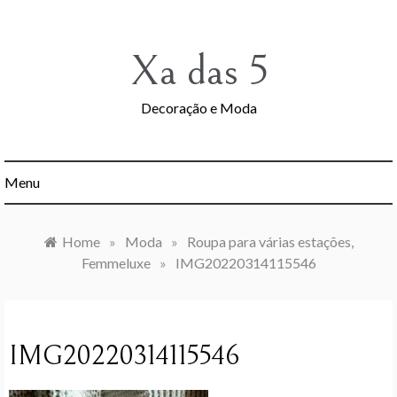
Skip
to
content
Xa das 5
Decoração e Moda
Menu
Home
»
Moda
»
Roupa para várias estações,
Femmeluxe
»
IMG20220314115546
IMG20220314115546