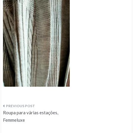
Navegação
Roupa para várias estações,
de
Femmeluxe