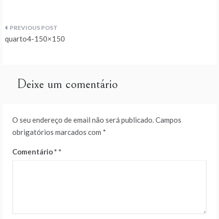
Navegação
quarto4-150×150
de
artigos
Deixe um comentário
O seu endereço de email não será publicado.
Campos
obrigatórios marcados com
*
Comentário
*