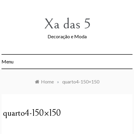
Skip
to
content
Xa das 5
Decoração e Moda
Menu
Home
»
quarto4-150×150
quarto4-150×150