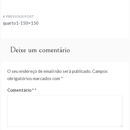
Navegação
quarto1-150×150
de
artigos
Deixe um comentário
O seu endereço de email não será publicado.
Campos
obrigatórios marcados com
*
Comentário
*