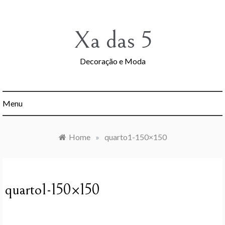
Skip
to
content
Xa das 5
Decoração e Moda
Menu
Home
»
quarto1-150×150
quarto1-150×150