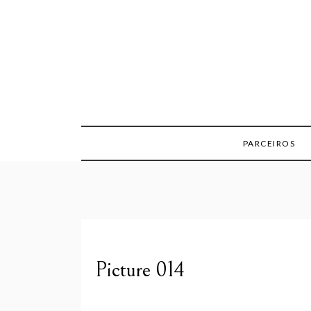
Skip
to
content
PARCEIROS
Picture 014