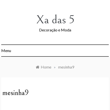
Skip
to
content
Xa das 5
Decoração e Moda
Menu
Home
»
mesinha9
mesinha9