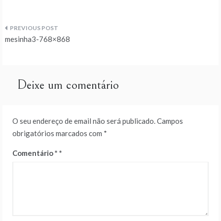
Navegação
mesinha3-768×868
de
artigos
Deixe um comentário
O seu endereço de email não será publicado.
Campos
obrigatórios marcados com
*
Comentário
*