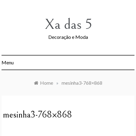
Skip
to
content
Xa das 5
Decoração e Moda
Menu
Home
»
mesinha3-768×868
mesinha3-768×868