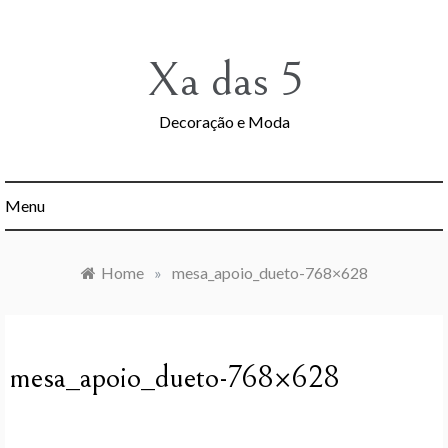
Skip
to
content
Xa das 5
Decoração e Moda
Menu
Home
»
mesa_apoio_dueto-768×628
mesa_apoio_dueto-768×628