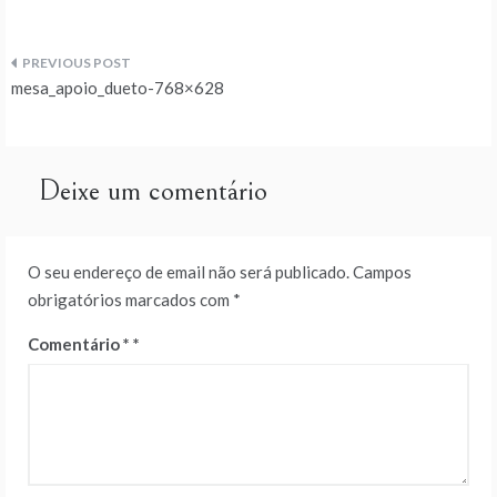
Navegação
mesa_apoio_dueto-768×628
de
artigos
Deixe um comentário
O seu endereço de email não será publicado.
Campos
obrigatórios marcados com
*
Comentário
*