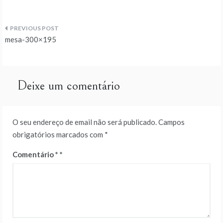
Navegação
mesa-300×195
de
artigos
Deixe um comentário
O seu endereço de email não será publicado.
Campos
obrigatórios marcados com
*
Comentário
*