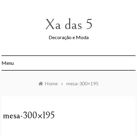
Skip
to
content
Xa das 5
Decoração e Moda
Menu
Home
»
mesa-300×195
mesa-300×195