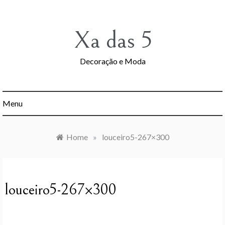
Skip
to
content
Xa das 5
Decoração e Moda
Menu
Home
»
louceiro5-267×300
louceiro5-267×300