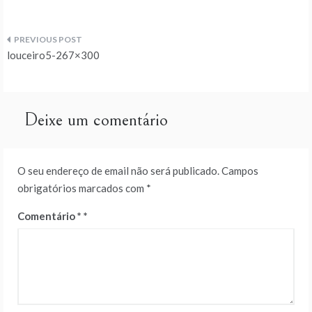
Navegação
louceiro5-267×300
de
artigos
Deixe um comentário
O seu endereço de email não será publicado.
Campos
obrigatórios marcados com
*
Comentário
*