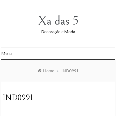
Skip
to
content
Xa das 5
Decoração e Moda
Menu
Home
»
IND0991
IND0991