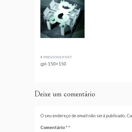
Navegação
çpl-150×150
de
artigos
Deixe um comentário
O seu endereço de email não será publicado.
Ca
Comentário
*