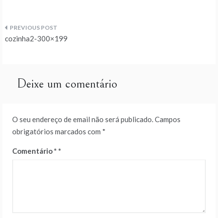
Navegação
cozinha2-300×199
de
artigos
Deixe um comentário
O seu endereço de email não será publicado.
Campos
obrigatórios marcados com
*
Comentário
*