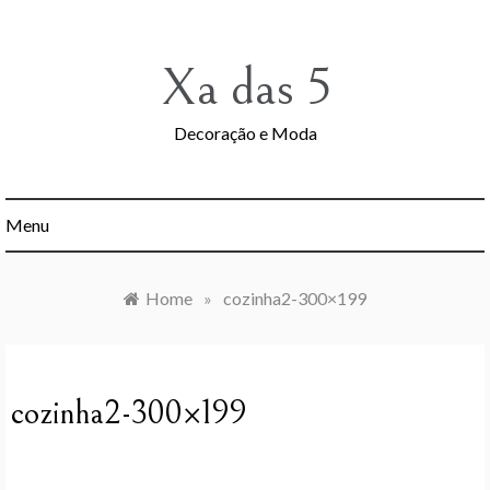
Skip
to
content
Xa das 5
Decoração e Moda
Menu
Home
»
cozinha2-300×199
cozinha2-300×199