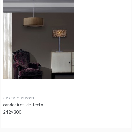
Navegação
candeeiros_de_tecto-
de
242×300
artigos