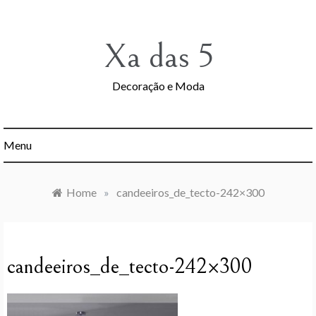
Skip
to
content
Xa das 5
Decoração e Moda
Menu
Home
»
candeeiros_de_tecto-242×300
candeeiros_de_tecto-242×300