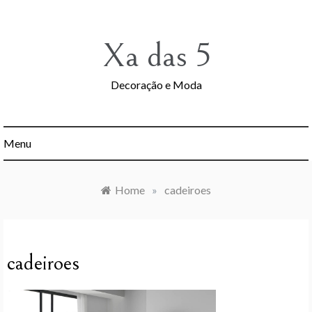
Skip
to
content
Xa das 5
Decoração e Moda
Menu
Home
»
cadeiroes
cadeiroes