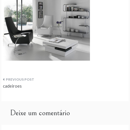
Navegação
cadeiroes
de
artigos
Deixe um comentário