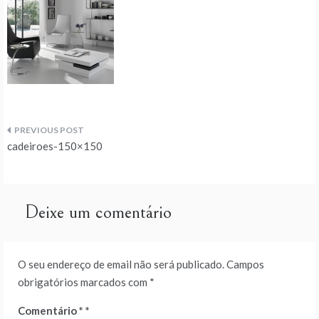
Navegação
cadeiroes-150×150
de
artigos
Deixe um comentário
O seu endereço de email não será publicado.
Campos
obrigatórios marcados com
*
Comentário
*