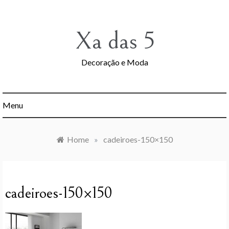
Skip
to
content
Xa das 5
Decoração e Moda
Menu
Home
»
cadeiroes-150×150
cadeiroes-150×150