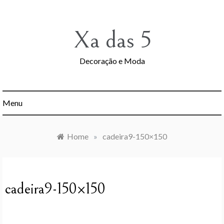
Skip
to
content
Xa das 5
Decoração e Moda
Menu
Home
»
cadeira9-150×150
cadeira9-150×150