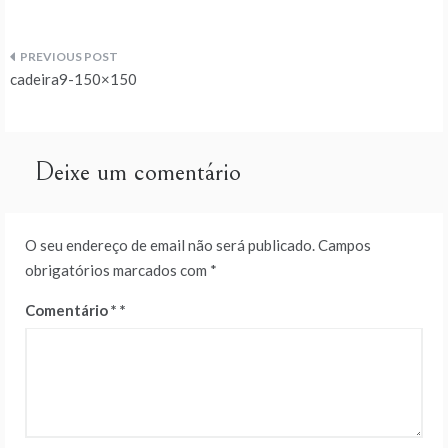
Navegação
cadeira9-150×150
de
artigos
Deixe um comentário
O seu endereço de email não será publicado.
Campos
obrigatórios marcados com
*
Comentário
*