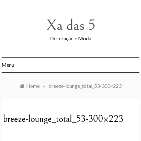
Skip
to
content
Xa das 5
Decoração e Moda
Menu
Home
»
breeze-lounge_total_53-300×223
breeze-lounge_total_53-300×223