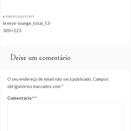
Navegação
breeze-lounge_total_53-
de
300×223
artigos
Deixe um comentário
O seu endereço de email não será publicado.
Campos
obrigatórios marcados com
*
Comentário
*