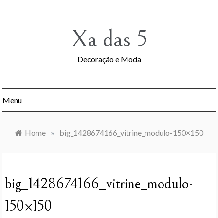
Skip
to
content
Xa das 5
Decoração e Moda
Menu
Home
»
big_1428674166_vitrine_modulo-150×150
big_1428674166_vitrine_modulo-
150×150