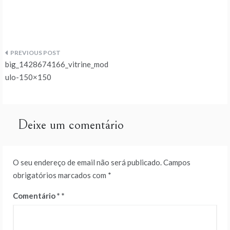
Navegação
big_1428674166_vitrine_mod
de
ulo-150×150
artigos
Deixe um comentário
O seu endereço de email não será publicado.
Campos
obrigatórios marcados com
*
Comentário
*