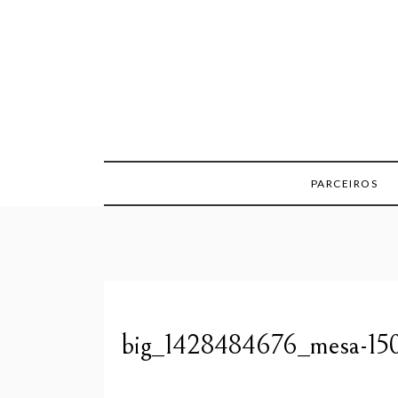
Skip
to
content
PARCEIROS
big_1428484676_mesa-15