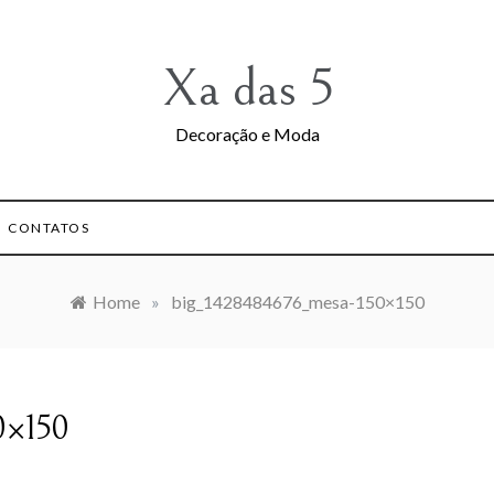
Xa das 5
Decoração e Moda
CONTATOS
Home
»
big_1428484676_mesa-150×150
0×150