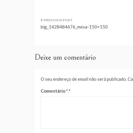
Navegação
big_1428484676_mesa-150×150
de
artigos
Deixe um comentário
O seu endereço de email não será publicado.
Ca
Comentário
*