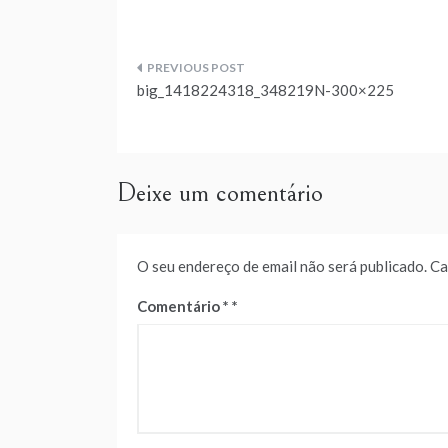
Navegação
big_1418224318_348219N-300×225
de
artigos
Deixe um comentário
O seu endereço de email não será publicado.
Ca
Comentário
*