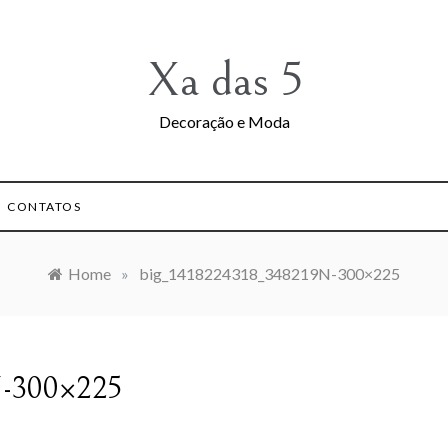
Xa das 5
Decoração e Moda
CONTATOS
Home
»
big_1418224318_348219N-300×225
N-300×225