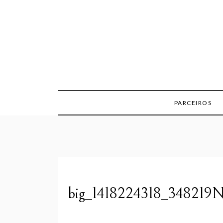
Skip
to
content
PARCEIROS
big_1418224318_348219