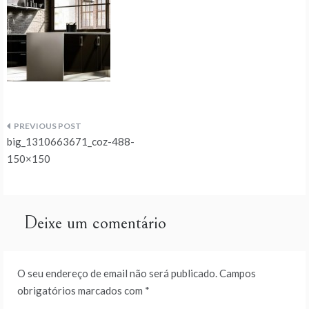
Navegação
big_1310663671_coz-488-
de
150×150
artigos
Deixe um comentário
O seu endereço de email não será publicado.
Campos
obrigatórios marcados com
*