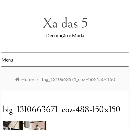
Skip
to
content
Xa das 5
Decoração e Moda
Menu
Home
»
big_1310663671_coz-488-150×150
big_1310663671_coz-488-150×150