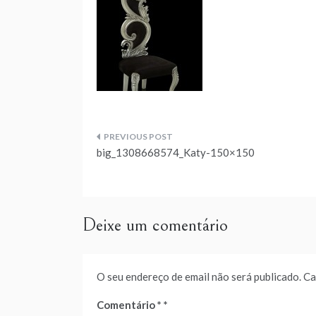
Navegação
big_1308668574_Katy-150×150
de
artigos
Deixe um comentário
O seu endereço de email não será publicado.
Ca
Comentário
*