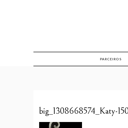
Skip
to
content
PARCEIROS
big_1308668574_Katy-15