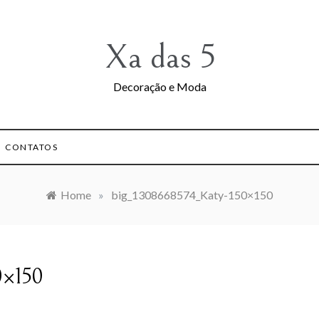
Xa das 5
Decoração e Moda
CONTATOS
Home
»
big_1308668574_Katy-150×150
0×150