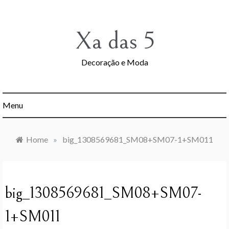
Skip
to
content
Xa das 5
Decoração e Moda
Menu
Home
»
big_1308569681_SM08+SM07-1+SM011
big_1308569681_SM08+SM07-
1+SM011