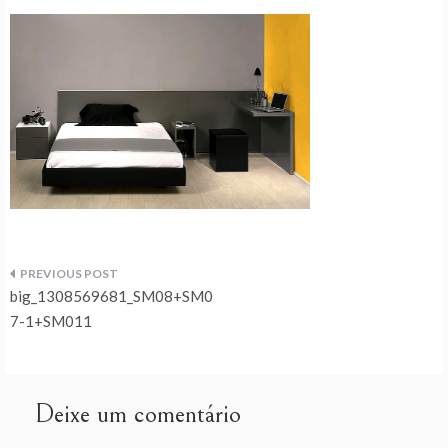
Navegação
big_1308569681_SM08+SM0
de
7-1+SM011
artigos
Deixe um comentário