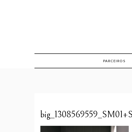
Skip
to
content
PARCEIROS
big_1308569559_SM01