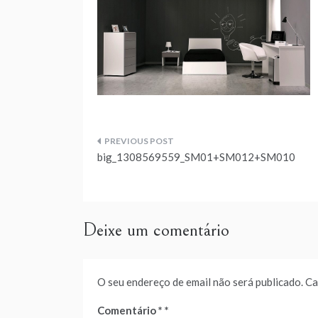
Navegação
big_1308569559_SM01+SM012+SM010
de
artigos
Deixe um comentário
O seu endereço de email não será publicado.
Ca
Comentário
*