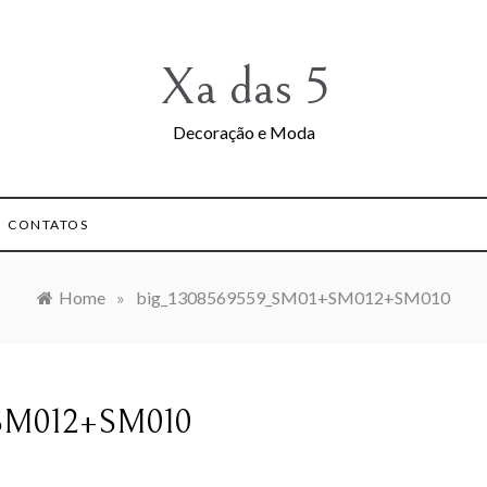
Xa das 5
Decoração e Moda
CONTATOS
Home
»
big_1308569559_SM01+SM012+SM010
+SM012+SM010