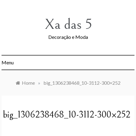
Skip
to
content
Xa das 5
Decoração e Moda
Menu
Home
»
big_1306238468_10-3112-300×252
big_1306238468_10-3112-300×252