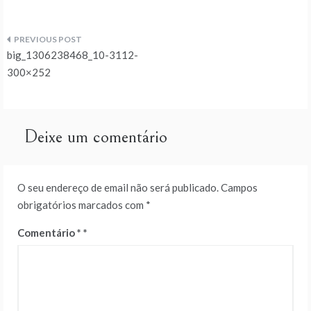
Navegação
big_1306238468_10-3112-
de
300×252
artigos
Deixe um comentário
O seu endereço de email não será publicado.
Campos
obrigatórios marcados com
*
Comentário
*