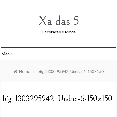
Skip
to
content
Xa das 5
Decoração e Moda
Menu
Home
»
big_1303295942_Undici-6-150×150
big_1303295942_Undici-6-150×150