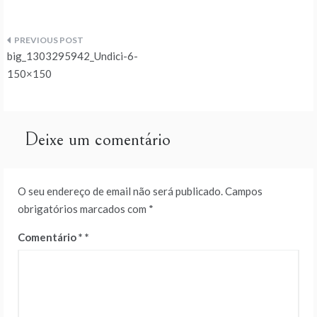
Navegação
big_1303295942_Undici-6-
de
150×150
artigos
Deixe um comentário
O seu endereço de email não será publicado.
Campos
obrigatórios marcados com
*
Comentário
*