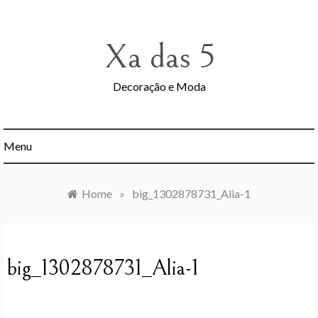
Skip
to
content
Xa das 5
Decoração e Moda
Menu
Home
»
big_1302878731_Alia-1
big_1302878731_Alia-1