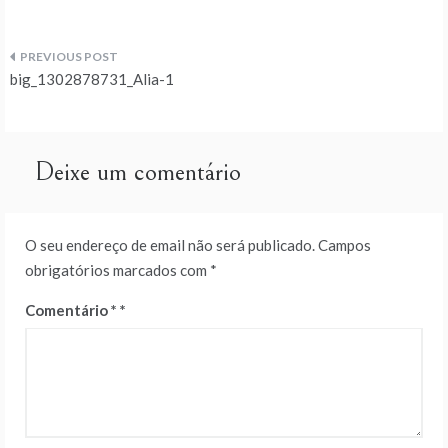
Navegação
big_1302878731_Alia-1
de
artigos
Deixe um comentário
O seu endereço de email não será publicado.
Campos
obrigatórios marcados com
*
Comentário
*