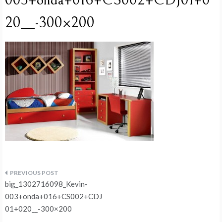
003+onda+016+CS002+CDJ01+0
20__-300×200
Navegação
big_1302716098_Kevin-
de
003+onda+016+CS002+CDJ
01+020__-300×200