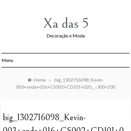
Skip
to
content
Xa das 5
Decoração e Moda
Menu
Home
»
big_1302716098_Kevin-
003+onda+016+CS002+CDJ01+020__-300×200
big_1302716098_Kevin-