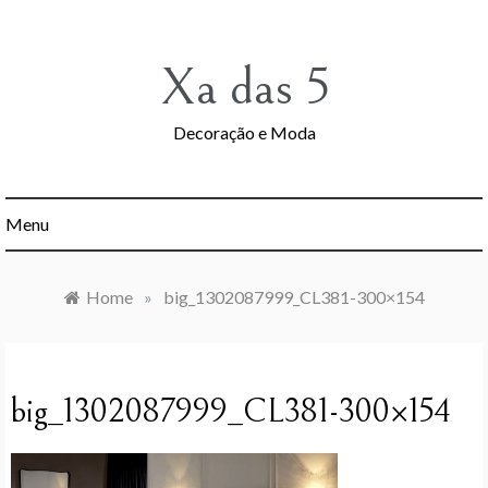
Skip
to
content
Xa das 5
Decoração e Moda
Menu
Home
»
big_1302087999_CL381-300×154
big_1302087999_CL381-300×154