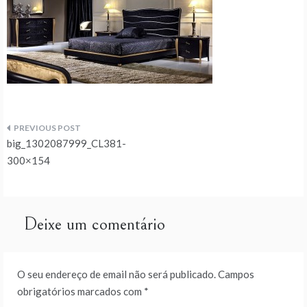
Navegação
big_1302087999_CL381-
de
300×154
artigos
Deixe um comentário
O seu endereço de email não será publicado.
Campos
obrigatórios marcados com
*