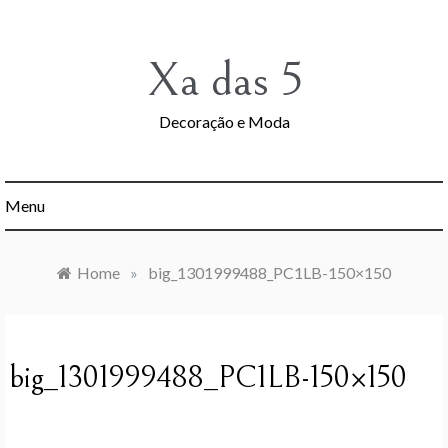
Skip
to
content
Xa das 5
Decoração e Moda
Menu
Home
»
big_1301999488_PC1LB-150×150
big_1301999488_PC1LB-150×150