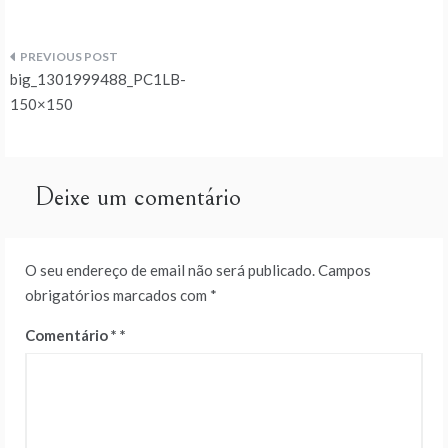
Navegação
big_1301999488_PC1LB-
de
150×150
artigos
Deixe um comentário
O seu endereço de email não será publicado.
Campos
obrigatórios marcados com
*
Comentário
*