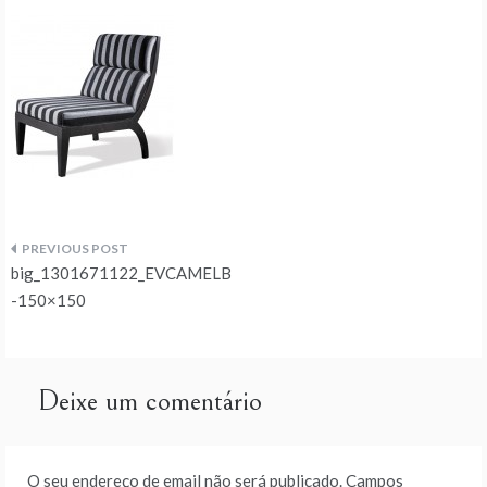
Navegação
big_1301671122_EVCAMELB
de
-150×150
artigos
Deixe um comentário
O seu endereço de email não será publicado.
Campos