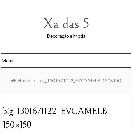
Skip
to
content
Xa das 5
Decoração e Moda
Menu
Home
»
big_1301671122_EVCAMELB-150×150
big_1301671122_EVCAMELB-
150×150