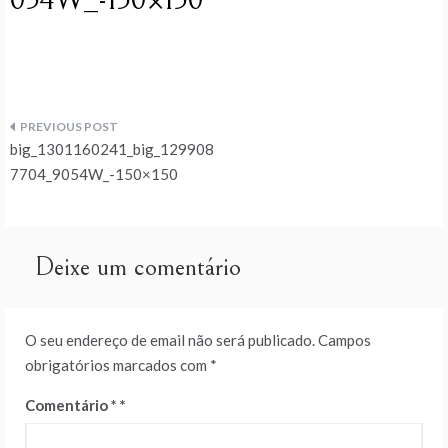
054W_-150×150
Navegação
big_1301160241_big_129908
de
7704_9054W_-150×150
artigos
Deixe um comentário
O seu endereço de email não será publicado.
Campos
obrigatórios marcados com
*
Comentário
*