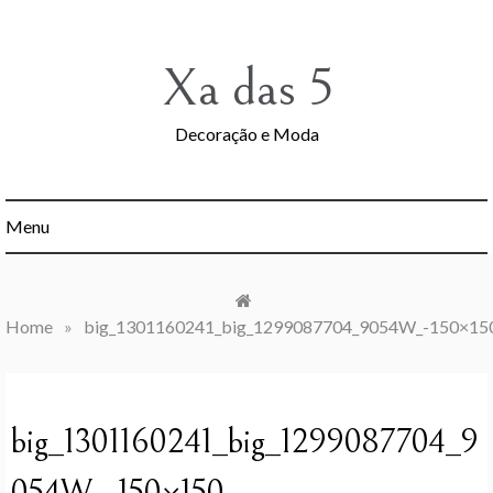
Skip
to
content
Xa das 5
Decoração e Moda
Menu
Home
»
big_1301160241_big_1299087704_9054W_-150×15
big_1301160241_big_1299087704_9