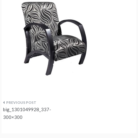
Navegação
big_1301049928_337-
de
300×300
artigos