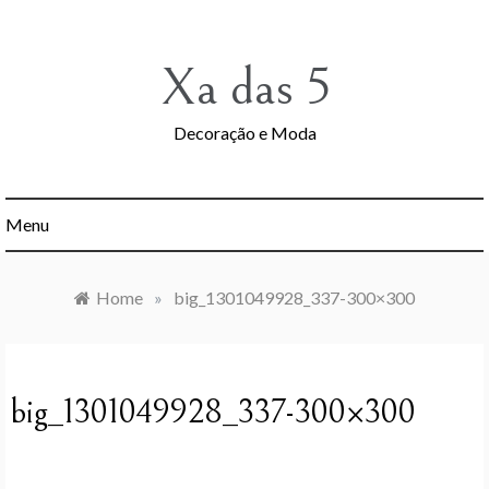
Skip
to
content
Xa das 5
Decoração e Moda
Menu
Home
»
big_1301049928_337-300×300
big_1301049928_337-300×300