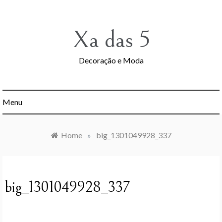
Skip
to
content
Xa das 5
Decoração e Moda
Menu
Home
»
big_1301049928_337
big_1301049928_337