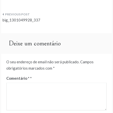
Navegação
big_1301049928_337
de
artigos
Deixe um comentário
O seu endereço de email não será publicado.
Campos
obrigatórios marcados com
*
Comentário
*