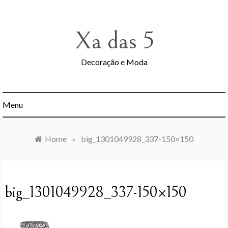
Skip
to
content
Xa das 5
Decoração e Moda
Menu
Home
»
big_1301049928_337-150×150
big_1301049928_337-150×150