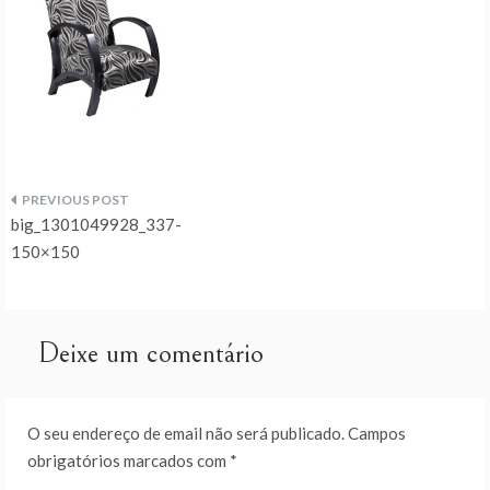
Navegação
big_1301049928_337-
de
150×150
artigos
Deixe um comentário
O seu endereço de email não será publicado.
Campos
obrigatórios marcados com
*