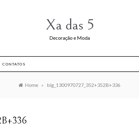
Xa das 5
Decoração e Moda
CONTATOS
Home
»
big_1300970727_352+352B+336
2B+336