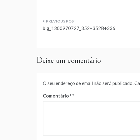
Navegação
big_1300970727_352+352B+336
de
artigos
Deixe um comentário
O seu endereço de email não será publicado.
Ca
Comentário
*