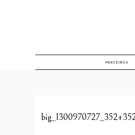
Skip
to
content
PARCEIROS
big_1300970727_352+35