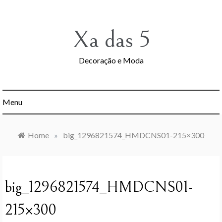
Skip
to
content
Xa das 5
Decoração e Moda
Menu
Home
»
big_1296821574_HMDCNS01-215×300
big_1296821574_HMDCNS01-
215×300