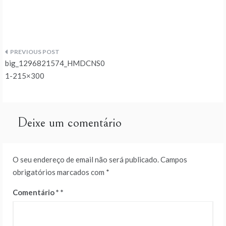
Navegação
big_1296821574_HMDCNS0
de
1-215×300
artigos
Deixe um comentário
O seu endereço de email não será publicado.
Campos
obrigatórios marcados com
*
Comentário
*