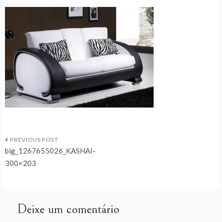
Navegação
big_1267655026_KASHAI-
de
300×203
artigos
Deixe um comentário