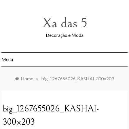
Skip
to
content
Xa das 5
Decoração e Moda
Menu
Home
»
big_1267655026_KASHAI-300×203
big_1267655026_KASHAI-
300×203