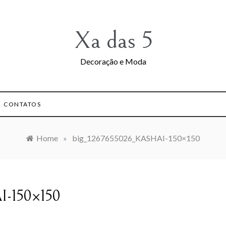
Xa das 5
Decoração e Moda
CONTATOS
Home
»
big_1267655026_KASHAI-150×150
I-150×150