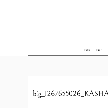
Skip
to
content
PARCEIROS
big_1267655026_KASHA