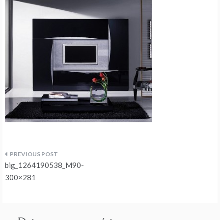
Navegação
big_1264190538_M90-
de
300×281
artigos