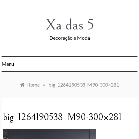
Skip
to
content
Xa das 5
Decoração e Moda
Menu
Home
»
big_1264190538_M90-300×281
big_1264190538_M90-300×281