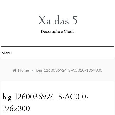
Skip
to
content
Xa das 5
Decoração e Moda
Menu
Home
»
big_1260036924_S-AC010-196×300
big_1260036924_S-AC010-
196×300