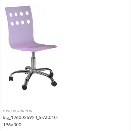
Navegação
big_1260036924_S-AC010-
de
196×300