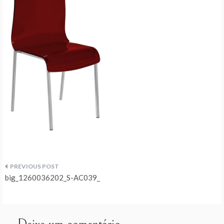
Navegação
big_1260036202_S-AC039_
de
artigos