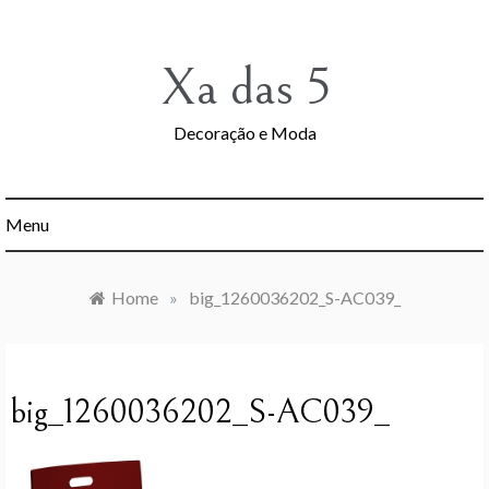
Skip
to
content
Xa das 5
Decoração e Moda
Menu
Home
»
big_1260036202_S-AC039_
big_1260036202_S-AC039_