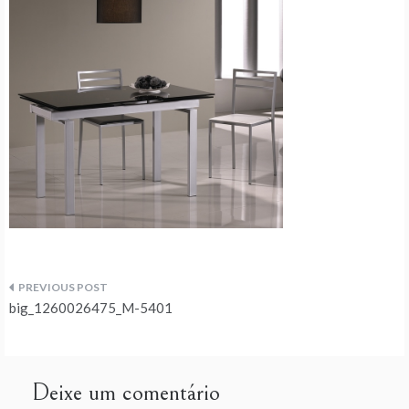
Navegação
big_1260026475_M-5401
de
artigos
Deixe um comentário