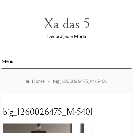
Skip
to
content
Xa das 5
Decoração e Moda
Menu
Home
»
big_1260026475_M-5401
big_1260026475_M-5401